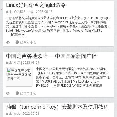
Linux好用命令之figlet命令
nick |
CentOS
,
linux
| 2023-09-13
一款能够将文字转换为放大艺术字的命令 Linux上安装： yum install -y figlet
安装之后就可以直接使用了： figlet woyaofei 该命令还支持不同的字体格
式，通过如下命令查看： showfigfonts 使用 -f 参数可以指定字体风格输出：
figlet -f big woyaofei 使用-c参数可以居中显示： figlet -c -f big Mix371
[
阅读全文
]
Linux好用命令之figlet命令
ė
6
已关闭评论
中国之声各地频率──中国国家新闻广播
nick |
生活
| 2023-08-17
中国之声 全国领土无缝覆盖1-6级市场 1979个调频
（FM） 503个中波（AM） 以下为中国之声部分城市
频率表 省、自治区、直辖市 城市 调频 中波 直辖市 北
京 FM106.1 AM639 上海 FM99.0 AM540 天津
FM102.9 重庆 FM95.2 AM981 河北省 石家庄
FM95.6 AM981 承德市 FM101.4 AM1359 张家口
中国之声各地频率──中国国家新闻广播
ė
6
已关闭评论
FM99.5 ...
[
阅读全文
]
油猴（tampermonkey）安装脚本及使用教程
nick |
web
| 2022-09-08