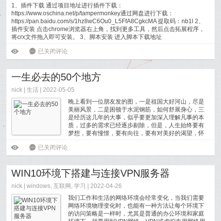
1、插件下载 通过项目地址进行插件下载：
https://www.oschina.net/p/tampermonkey通过网盘进行下载：
https://pan.baidu.com/s/1hz8wC6Ou0_L5FfA8CgkcMA 提取码：nb1l 2、
插件安装 点击chrome浏览器右上角，找到更多工具，然后点击拓展程序，
将crx文件拖入即可安装。 3、脚本安装 进入脚本下载地址
https://greasyfork.org/zh-CN/script...
[
阅读全文
]
油猴（tampermonkey）安装脚本及使用教程
ė
6
已关闭评论
一生必去的50个地方
nick |
生活
| 2022-05-05
晚上看到一位朋友发的图，一是祖国大好河山，尽是
美丽风景，二是困顿于水泥钢筋，如何舒展身心，三
是经历这几年的大事，似乎要更加深入理解凡事的本
质，过多的需求已经逐步剔除，但是，人生始终要有
梦想，要有憧憬，要有向往，要有对美好的渴望，怀
中有温暖，心中有理想，眼中才有希望。 一生必去的
一生必去的50个地方
ė
6
已关闭评论
50个地方
[
阅读全文
]
WIN10环境下搭建与连接VPN服务器
nick |
windows
,
互联网
,
学习
| 2022-04-26
我们工作和生活的网络环境会经常变化，当我们需要
网络环境物理变化时，也能有一种方法让每个环境下
的访问策略是一样时，尤其是普通的办公环境和家庭