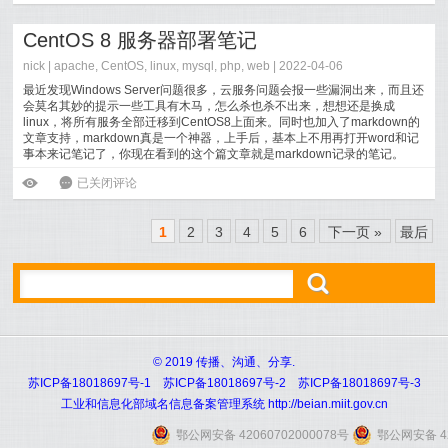
CentOS 8 服务器部署笔记
nick |
apache
,
CentOS
,
linux
,
mysql
,
php
,
web
| 2022-04-06
最近发现Windows Server问题很多，云服务问题会报一些漏洞出来，而且还
会莫名其妙的提示一些工具有木马，怎么杀也杀不出来，想想还是换成
linux，将所有服务全部迁移到CentOS8上面来。同时也加入了markdown的
文章支持，markdown真是一个神器，上手后，基本上不用再打开word和记
事本来记笔记了，你现在看到的这个篇文章就是markdown记录的笔记。
[
阅读全文
]
CentOS 8 服务器部署笔记
ė
6
已关闭评论
1
2
3
4
5
6
下一页 »
最后
ő
© 2019 传播、沟通、分享.
苏ICP备18018697号-1 苏ICP备18018697号-2 苏ICP备18018697号-3
工业和信息化部域名信息备案管理系统 http://beian.miit.gov.cn
鄂公网安备 42060702000078号
鄂公网安备 42