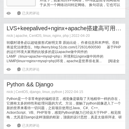
环境下，就要用到VPN网络，VPN或虚拟专用网络用
于从另一个网络访问特定网络。 换句话说，它也可以
称为迷你互联网。 它可以以两种方式使用。 它可以允
WIN10环境下搭建与连接VPN服务器
ė
6
已关闭评论
许您访问已关闭的服务器，这意味着您将无法访问Inter...
[
阅读全文
]
LVS+keepalived+nginx+apache搭建高可用、高性能php集群
nick |
apache
,
CentOS
,
linux
,
nginx
,
php
| 2022-04-20
转载时请务必以超链接形式标明文章 原始出处 、作者信息和本声明。否则
将追究法律责任。http://kerry.blog.51cto.com/172631/600590 基于PHP
的运行环境大家用的比较多的是以apache做中间件的
LAMP（linux+apache+mysql+php）环境和以nginx做中间件的
LNMP(linux+nginx+mysql+php)环境，apache是世界排名第...
[
阅读全
文
]
LVS+keepalived+nginx+apache搭建高可用、高性能php集群
ė
6
已关闭评论
Python && Django
nick |
CentOS
,
django
,
linux
,
python
| 2022-04-15
Python是一个非常奇妙的编程语言，感觉像是吸取了天地精华一样的存在，
它拥有太多的特性和处理问题的方式、方法，接触了python就像进入了一个
新的世界来看待一切问题，之前项目使用过Java、C#、C++、
ActionScript、VB、PHP等等，感觉Python的魅力已经远大于PHP，相见恨
晚，尤其是Django这种顶级的框架，顶级的设计思想，真是太值得拜读、研
究和学习了。
[
阅读全文
]
Python && Django
ė
6
已关闭评论