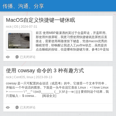
传播、沟通、分享
MacOS自定义快捷键一键休眠
nick |
OS
| 2024-07-31
前言 使用MBP最潇洒的莫过于合盖即走，开盖即用。
那使用外接屏呢，我更习惯使用快捷键就息屏然后直
接走，需要使用再随便按下键盘，凭借macos优秀的
睡眠管理，秒唤醒让我进入工yu作le状态，虽然提供
点击睡眠的按钮，但是哪有快捷键方便。参考1中是知
乎对这个问题进行的讨论，可以说回答上百都没提供
MacOS自定义快捷键一键休眠
ė
6
已关闭评论
切实有效的答案。 下面是我总结的四个可以达到...
[
阅读全文
]
使用 cowsay 命令的 3 种有趣方式
nick |
CentOS
,
linux
| 2023-09-13
cowsay 是一只可配置的会说话（或思考）的牛。它接受一个文本字符串，
并输出一个牛说话的图形。下面是一头牛在说它喜欢 Linux： < I love Linux
> -------------- \ ^__^ \ (oo)\_______ (__)\ )\/\ ||----w | || || 要得到这个结果，我
只需输入： $ cowsa...
[
阅读全文
]
使用 cowsay 命令的 3 种有趣方式
ė
6
已关闭评论